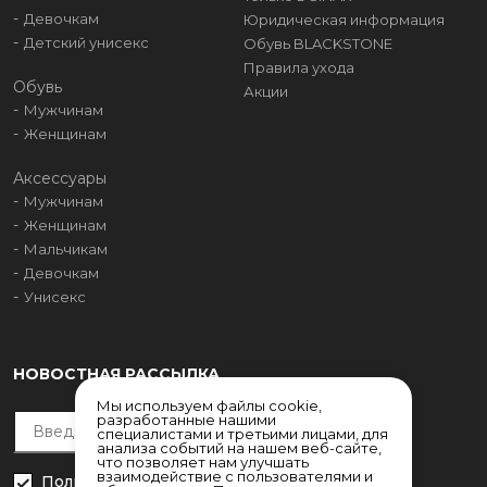
Девочкам
Юридическая информация
Детский унисекс
Обувь BLACKSTONE
Правила ухода
Обувь
Акции
Мужчинам
Женщинам
Аксессуары
Мужчинам
Женщинам
Мальчикам
Девочкам
Унисекс
НОВОСТНАЯ РАССЫЛКА
Мы используем файлы cookie,
разработанные нашими
специалистами и третьими лицами, для
анализа событий на нашем веб-сайте,
что позволяет нам улучшать
взаимодействие с пользователями и
Политика конфиденциальности