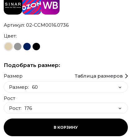
Артикул: 02-CCM0016.0736
Цвет:
Подобрать размер:
Размер
Таблица размеров
Размер:
60
Рост
60
Рост:
176
46
54
176
В КОРЗИНУ
56
182