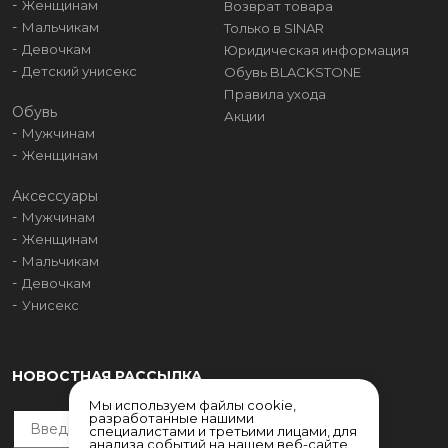
Женщинам
Возврат товара
Мальчикам
Только в SINAR
Девочкам
Юридическая информация
Детский унисекс
Обувь BLACKSTONE
Правила ухода
Обувь
Акции
Мужчинам
Женщинам
Аксессуары
Мужчинам
Женщинам
Мальчикам
Девочкам
Унисекс
НОВОСТНАЯ РАССЫЛКА
Мы используем файлы cookie,
разработанные нашими
специалистами и третьими лицами, для
анализа событий на нашем веб-сайте,