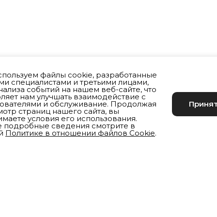
пользуем файлы cookie, разработанные
и специалистами и третьими лицами,
нализа событий на нашем веб-сайте, что
ляет нам улучшать взаимодействие с
КАТАЛОГ
ИНФОРМАЦИЯ
зователями и обслуживание. Продолжая
Приня
отр страниц нашего сайта, вы
маете условия его использования.
Одежда
Бонусная система
е подробные сведения смотрите в
Мужчинам
Доставка и оплата
й
Политике в отношении файлов Cookie
.
Женщинам
Возврат товара
Мальчикам
Только в SINAR
Девочкам
Юридическая информаци
Детский унисекс
Обувь BLACKSTONE
Правила ухода
Обувь
Акции
Мужчинам
Женщинам