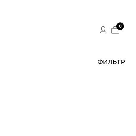
ер
0
сить
ФИЛЬТР