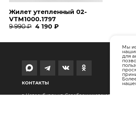
Жилет утепленный 02-
VTM1000.1797
9 990 ₽
4 190 ₽
Мы ис
нашим
для а
позво
поль
просм
прини
Боле
КОНТАКТЫ
наше
г. Новосибирск, ул. Серебренниковская д.14
С 9:00 до 18:00 (по НСК)
8 (913) 370 18-10
(Интернет-магазин)
shop@sinar.ru
(Интернет-магазин)
sinar@sinar.ru
(Фабрика Синар)