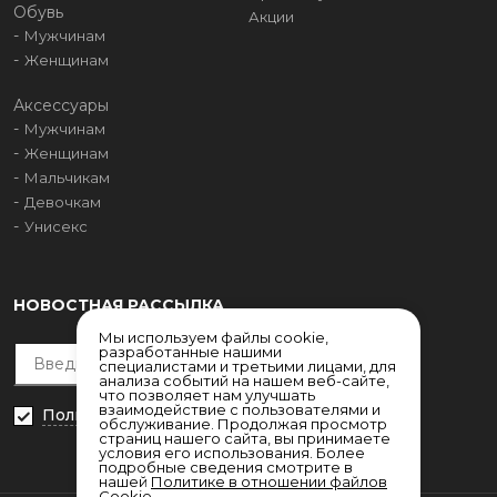
Обувь
Акции
Мужчинам
Женщинам
Аксессуары
Мужчинам
Женщинам
Мальчикам
Девочкам
Унисекс
НОВОСТНАЯ РАССЫЛКА
Мы используем файлы cookie,
разработанные нашими
специалистами и третьими лицами, для
анализа событий на нашем веб-сайте,
что позволяет нам улучшать
взаимодействие с пользователями и
Политика конфиденциальности
обслуживание. Продолжая просмотр
страниц нашего сайта, вы принимаете
условия его использования. Более
подробные сведения смотрите в
нашей
Политике в отношении файлов
Cookie
.