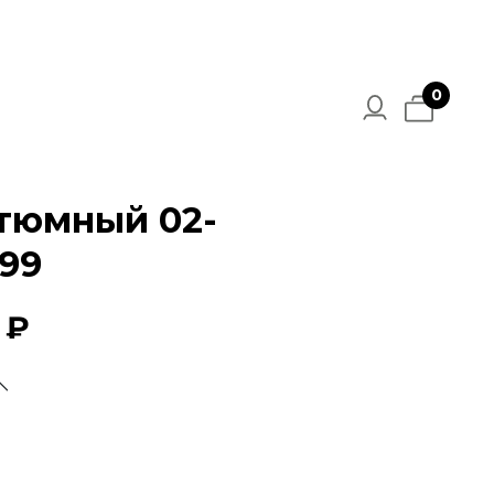
0
тюмный 02-
99
 ₽