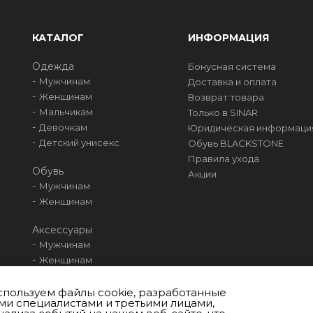
КАТАЛОГ
ИНФОРМАЦИЯ
Одежда
Бонусная система
Мужчинам
Доставка и оплата
Женщинам
Возврат товара
Мальчикам
Только в SINAR
Девочкам
Юридическая информаци
Детский унисекс
Обувь BLACKSTONE
Правила ухода
Обувь
Акции
Мужчинам
Женщинам
Аксессуары
Мужчинам
Женщинам
Мальчикам
Девочкам
пользуем файлы cookie, разработанные
и специалистами и третьими лицами,
Унисекс