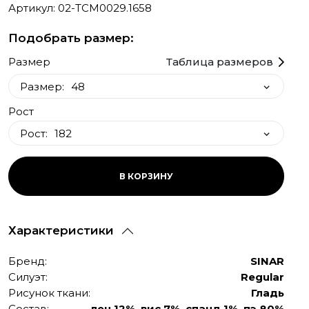
Артикул: 02-TCM0029.1658
Подобрать размер:
Размер
Таблица размеров
Размер:
48
Рост
48
Рост:
182
50
52
182
В КОРЗИНУ
54
Характеристики
Бренд:
SINAR
Силуэт:
Regular
Рисунок ткани:
Гладь
Состав:
лен 12%, вис 7%, спанд 1%, пэ 80%