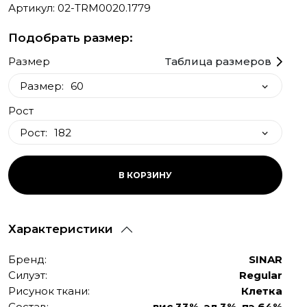
Артикул: 02-TRM0020.1779
Подобрать размер:
Размер
Таблица размеров
Размер:
60
Рост
60
Рост:
182
58
50
182
В КОРЗИНУ
52
188
54
56
Характеристики
Бренд:
SINAR
Силуэт:
Regular
Рисунок ткани:
Клетка
Состав:
вис 33%, эл 3%, пэ 64%