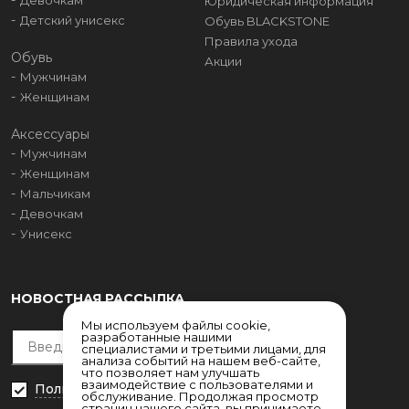
Девочкам
Юридическая информация
Детский унисекс
Обувь BLACKSTONE
Правила ухода
Обувь
Акции
Мужчинам
Женщинам
Аксессуары
Мужчинам
Женщинам
Мальчикам
Девочкам
Унисекс
НОВОСТНАЯ РАССЫЛКА
Мы используем файлы cookie,
разработанные нашими
специалистами и третьими лицами, для
анализа событий на нашем веб-сайте,
что позволяет нам улучшать
взаимодействие с пользователями и
Политика конфиденциальности
обслуживание. Продолжая просмотр
страниц нашего сайта, вы принимаете