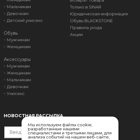
Возврат товара
Мальчикам
Только в SINAR
Девочкам
Юридическая информация
Детский унисекс
Обувь BLACKSTONE
Правила ухода
Обувь
Акции
Мужчинам
Женщинам
Аксессуары
Мужчинам
Женщинам
Мальчикам
Девочкам
Унисекс
НОВОСТНАЯ РАССЫЛКА
Мы используем файлы cookie,
разработанные нашими
специалистами и третьими лицами, для
анализа событий на нашем веб-сайте,