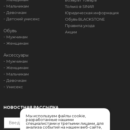
Возврат товара
Мальчикам
Только в SINAR
Девочкам
Юридическая информация
Детский унисекс
Обувь BLACKSTONE
Правила ухода
Обувь
Акции
Мужчинам
Женщинам
Аксессуары
Мужчинам
Женщинам
Мальчикам
Девочкам
Унисекс
НОВОСТНАЯ РАССЫЛКА
Мы используем файлы cookie,
разработанные нашими
специалистами и третьими лицами, для
анализа событий на нашем веб-сайте,