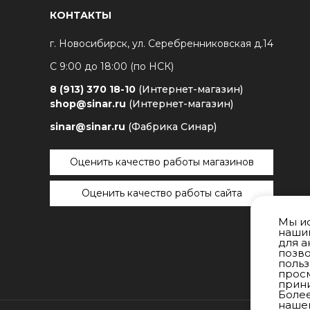
КОНТАКТЫ
г. Новосибирск, ул. Серебренниковская д.14
С 9:00 до 18:00 (по НСК)
8 (913) 370 18-10
(Интернет-магазин)
shop@sinar.ru
(Интернет-магазин)
sinar@sinar.ru
(Фабрика Синар)
Оценить качество работы магазинов
Оценить качество работы сайта
Мы ис
нашим
для а
позво
поль
просм
прини
Боле
наше