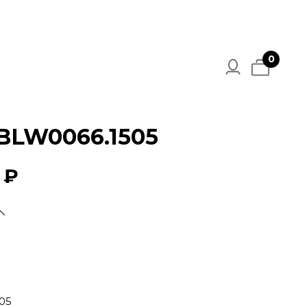
0
-BLW0066.1505
 ₽
05