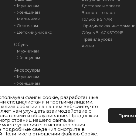
Мужчинам
Доставка и оплата
Женщинам
Возврат товара
Мальчикам
Только в SINAR
Девочкам
Юридическая информаци
Детский унисекс
Обувь BLACKSTONE
Правила ухода
Обувь
Акции
Мужчинам
Женщинам
Аксессуары
Мужчинам
Женщинам
Мальчикам
Девочкам
пользуем файлы cookie, разработанные
и специалистами и третьими лицами,
Унисекс
нализа событий на нашем веб-сайте, что
ляет нам улучшать взаимодействие с
зователями и обслуживание. Продолжая
Приня
отр страниц нашего сайта, вы
маете условия его использования.
е подробные сведения смотрите в
й
Политике в отношении файлов Cookie
.