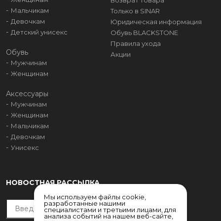
Возврат товара
Мальчикам
Только в SINAR
Девочкам
Юридическая информация
Детский унисекс
Обувь BLACKSTONE
Правила ухода
Обувь
Акции
Мужчинам
Женщинам
Аксессуары
Мужчинам
Женщинам
Мальчикам
Девочкам
Унисекс
НОВОСТНАЯ РАССЫЛКА
Мы используем файлы cookie,
разработанные нашими
специалистами и третьими лицами, для
анализа событий на нашем веб-сайте,