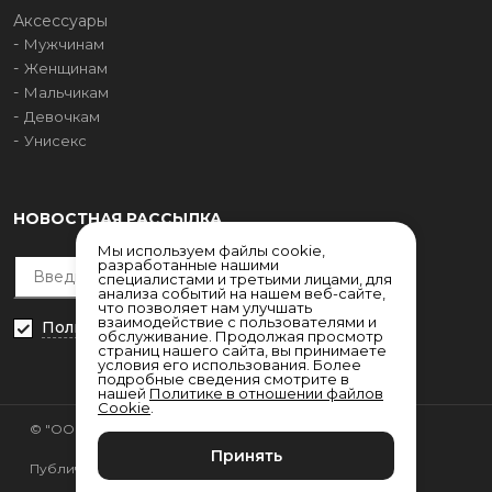
Аксессуары
Мужчинам
Женщинам
Мальчикам
Девочкам
Унисекс
НОВОСТНАЯ РАССЫЛКА
Мы используем файлы cookie,
разработанные нашими
специалистами и третьими лицами, для
анализа событий на нашем веб-сайте,
что позволяет нам улучшать
взаимодействие с пользователями и
Политика конфиденциальности
обслуживание. Продолжая просмотр
страниц нашего сайта, вы принимаете
условия его использования. Более
подробные сведения смотрите в
нашей
Политике в отношении файлов
Cookie
.
© "ООО НРС"
Согласие на обработку
персональных данных
Принять
Публичная оферта