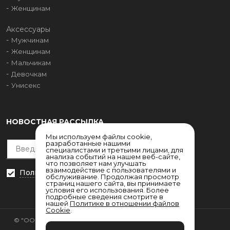
Женщинам
Аксессуары
Мужчинам
Женщинам
Мальчикам
Девочкам
Унисекс
НОВОСТНАЯ РАССЫЛКА
Мы используем файлы cookie,
разработанные нашими
специалистами и третьими лицами, для
анализа событий на нашем веб-сайте,
что позволяет нам улучшать
взаимодействие с пользователями и
Политика конфиденциальности
обслуживание. Продолжая просмотр
страниц нашего сайта, вы принимаете
условия его использования. Более
подробные сведения смотрите в
нашей
Политике в отношении файлов
Cookie
.
© "ООО НРС"
Согласие на обработку
персональных данных