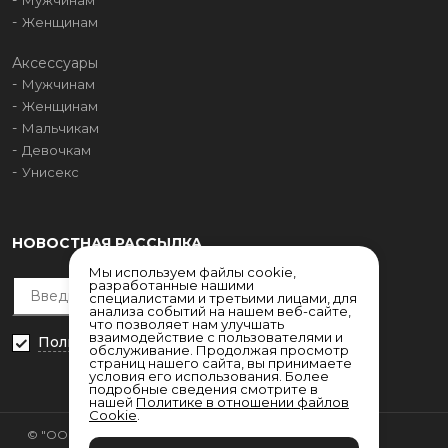
Женщинам
Аксессуары
Мужчинам
Женщинам
Мальчикам
Девочкам
Унисекс
НОВОСТНАЯ РАССЫЛКА
Мы используем файлы cookie,
разработанные нашими
специалистами и третьими лицами, для
анализа событий на нашем веб-сайте,
что позволяет нам улучшать
взаимодействие с пользователями и
Политика конфиденциальности
обслуживание. Продолжая просмотр
страниц нашего сайта, вы принимаете
условия его использования. Более
подробные сведения смотрите в
нашей
Политике в отношении файлов
Cookie
.
© "ООО НРС"
Согласие на обработку